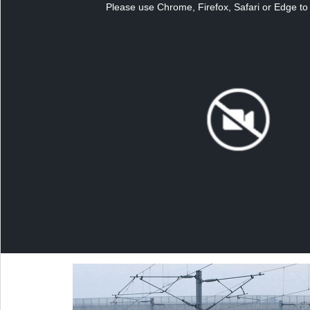
a
Please use Chrome, Firefox, Safari or Edge to 
modal
window.