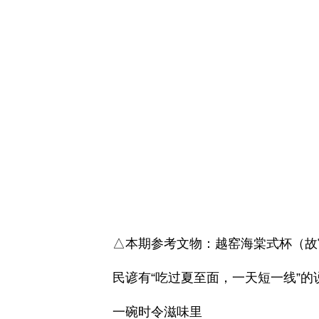
△本期参考文物：越窑海棠式杯（故
民谚有“吃过夏至面，一天短一线”的
一碗时令滋味里