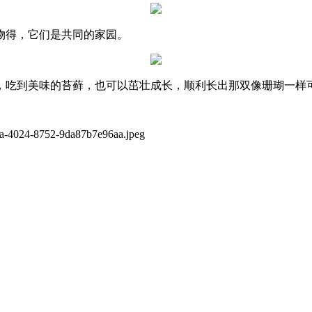
物得，它们是共同的家园。
，吃到美味的苔藓，也可以茁壮成长，顺利长出那双像珊瑚一样
c1a-4024-8752-9da87b7e96aa.jpeg