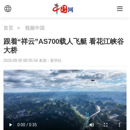
外媒观察
中国关键词
文化
首页
>
视频中国
跟着“祥云”AS700载人飞艇 看花江峡谷
文化
文创
艺术
大桥
时尚
旅游
铁路
2025-09-30 08:55:54
来源：新华社
悦读
民藏
中医
中国瓷
国情
国情
助残
一带一路