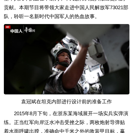
贡献。本期节目将带领大家走进中国人民解放军73021部
队，聆听一名新时代中国军人的热血故事。
袁冠斌在坦克内部进行设计前的准备工作
2015年8月下旬，在浙东某海域展开一场实兵实弹演
练。正当红军向岸泛水冲击受挫之际，两枚炮射导弹贴
着水面呼啸出膛，准确命中千米之外的敌装甲目标，赢