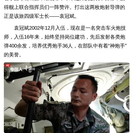
得舰上联合指挥员们一阵赞许。打出这两枚炮射导弹的
正是该旅四级军士长——袁冠斌。
袁冠斌2002年12月入伍，现在是一名突击车火炮技
师，入伍16年来，始终坚持岗位建功，先后发射各类炮
弹400余发，培养优秀炮手36人，在部队中有着“神炮手”
的美誉。