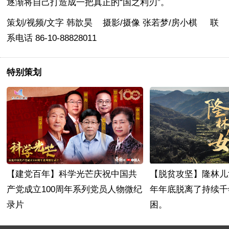
逐渐将自己打造成一把真正的“国之利刃”。
策划/视频/文字 韩歆昊 摄影/摄像 张若梦/房小棋 联
系电话 86-10-88828011
特别策划
【脱贫攻坚】隆林儿
【建党百年】科学光芒
庆祝中国共
年年底脱离了持续千
产党成立100周年系列党员人物微纪
困。
录片