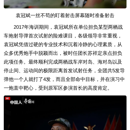
袁冠斌一丝不苟的盯着射击屏幕随时准备射击
2017年海训期间，袁冠斌所在单位担负某型两栖战
车炮射导弹首次试射的险难课目，各级领导非常重视，
袁冠斌凭借过硬的专业技术和沉着冷静的心理素质，从
众多优秀炮手中脱颖而出，被时任团长苏祥定亲点担负
此项任务。最终顺利完成两栖战车岸对岛、海对岛以及
停止间、运动间的极限距离首发试射任务，全团共5发导
弹他一个人就打了4发，而且全部命中目标，并在演习中
一炮直中靶心，受到原军区参演首长的高度肯定。