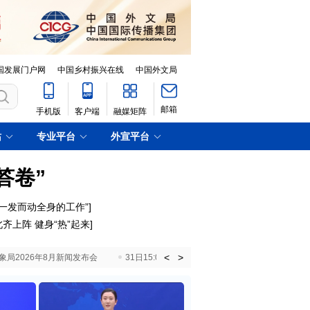
国发展门户网
中国乡村振兴在线
中国外文局
邮箱
手机版
客户端
融媒矩阵
站
专业平台
外宣平台
答卷”
一发而动全身的工作”]
齐上阵 健身“热”起来]
<
>
国气象局2026年8月新闻发布会
31日15:00 国新办就加快推动“十五五”时期退