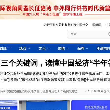
习近平外交思想和新时代中国外交
国新网
中
财经
观点
文化
国情
品牌
承建网
·三个关键词，读懂中国经济“半年
健身公共服务体系]
[健康是1 其他是后面的0]
[“紧紧抓住那些惠及面广、牵
拼单”]
[多部门“攥指成拳”调度部署防范应对“白海豚”登陆]
[全民健身日 南北
 最高法举行贯彻实施生态环境法典暨司法解释清理工作新闻发布会
4日10:30 中