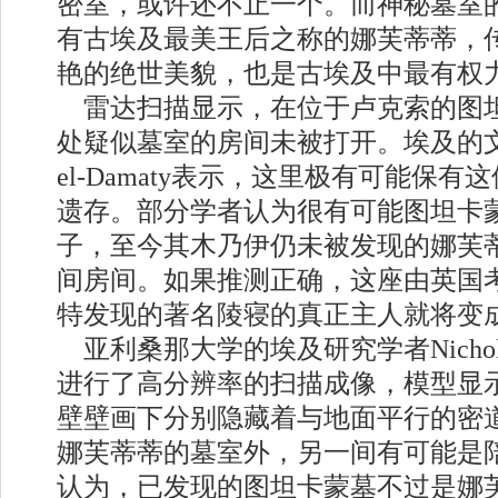
密室，或许还不止一个。而神秘墓室
有古埃及最美王后之称的娜芙蒂蒂，
艳的绝世美貌，也是古埃及中最有权
雷达扫描显示，在位于卢克索的图
处疑似墓室的房间未被打开。埃及的文物
el-Damaty表示，这里极有可能保
遗存。部分学者认为很有可能图坦卡
子，至今其木乃伊仍未被发现的娜芙
间房间。如果推测正确，这座由英国
特发现的著名陵寝的真正主人就将变
亚利桑那大学的埃及研究学者Nicholas
进行了高分辨率的扫描成像，模型显
壁壁画下分别隐藏着与地面平行的密
娜芙蒂蒂的墓室外，另一间有可能是
认为，已发现的图坦卡蒙墓不过是娜