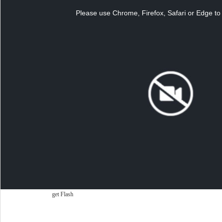
This
is
a
Please use Chrome, Firefox, Safari or Edge to 
modal
window.
get Flash