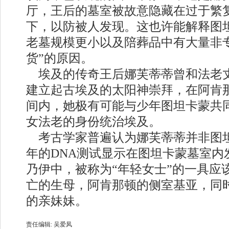
厅，王后的墓室被故意隐藏在过于繁
下，以防被人发现。这也许能解释图
老墓规模更小以及陪葬品中有大量非
货”的原因。
埃及的传奇王后娜芙蒂蒂曾和法老
建立起古埃及的太阳神崇拜，在阿肯
间内，她极有可能与少年图坦卡蒙共
女法老的身份统治埃及。
考古学家普遍认为娜芙蒂蒂并非图坦卡
年的DNA测试显示在图坦卡蒙墓室内
乃伊中，被称为“年轻女士”的一具应
亡的生母，阿肯那顿的侧室基亚，同
的亲妹妹。
责任编辑: 吴爱凤