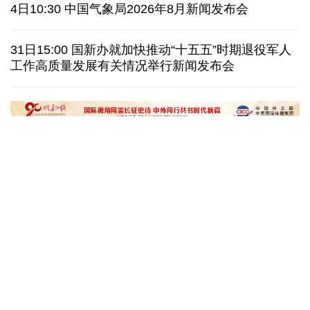
泰国暖武里府行政组织办公楼发生枪击 主席重伤
4日10:30 中国气象局2026年8月新闻发布会
西班牙对意大利“报复”实施 首日入境检查约200人
31日15:00 国新办就加快推动“十五五”时期退役军人
工作高质量发展有关情况举行新闻发布会
俄国防部:拦截285架乌克兰无人机并对乌发动空袭
民调:韩国总统李在明施政好评率降至43.3%创新低
文化奇遇记｜课本上的名曲跃然
一杯新鲜的榴莲咖
眼前，沉浸式感受千年乐声
进了现实