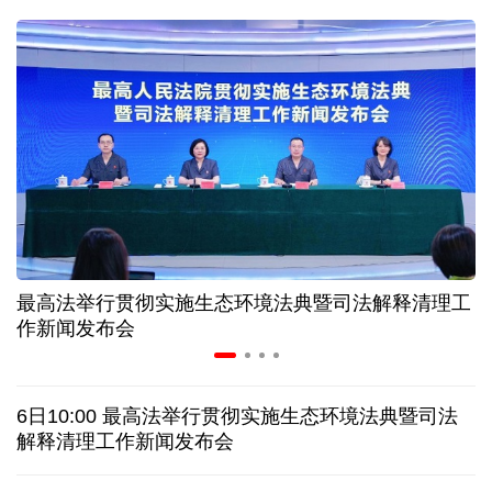
二季度中国清洁能源建设景气指数处于较景气区间
服贸会进入倒计时一个月 180余项创新成果将发布
非必要不乱花 医保个人账户里的钱如何用在刀刃上
"校园贷"换上"新马甲" 警惕暑假期间网络消费陷阱
最高法举行贯彻实施生态环境法典暨司法解释清理工
2026暑期档票房破85亿 已连续30天单日票房破亿
作新闻发布会
美国要"换牌" 伊朗"换将" 美伊博弈变数犹存
6日10:00 最高法举行贯彻实施生态环境法典暨司法
探访泰缅“死亡铁路”，见证日本军国主义侵略罪行
解释清理工作新闻发布会