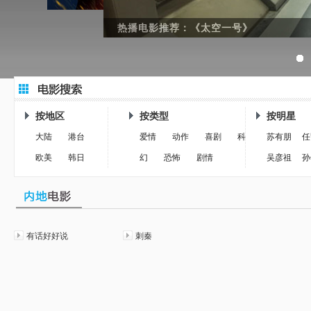
热播电影推荐：《太空一号》
按地区
按类型
按明星
大陆
港台
爱情
动作
喜剧
科
苏有朋
任
欧美
韩日
幻
恐怖
剧情
吴彦祖
孙
有话好好说
刺秦