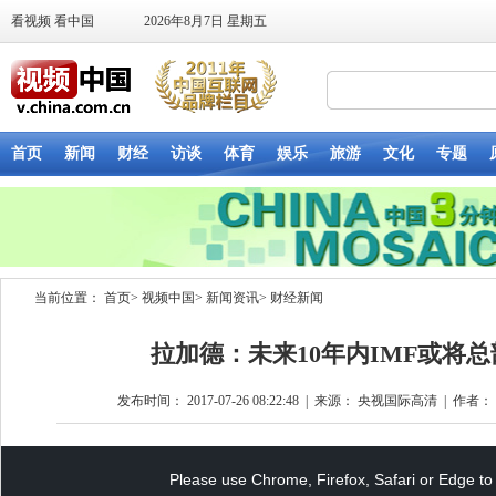
当前位置：
首页
>
视频中国
>
新闻资讯
>
财经新闻
拉加德：未来10年内IMF或将
发布时间： 2017-07-26 08:22:48
|
来源： 央视国际高清
|
作者： t
This
is
a
Please use Chrome, Firefox, Safari or Edge to 
modal
window.