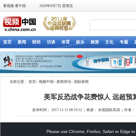
当前位置：
首页
>
视频中国
>
新闻资讯
>
国际新闻
美军反恐战争花费惊人 远超预
发布时间： 2017-11-15 08:19:52
|
来源： 央视国际高清
|
作者： t
This
is
a
Please use Chrome, Firefox, Safari or Edge to 
modal
window.