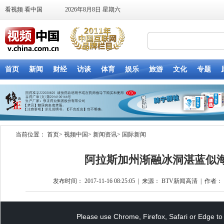
当前位置：
首页
>
视频中国
>
新闻资讯
>
国际新闻
阿拉斯加州渐融冰洞湛蓝似
发布时间： 2017-11-16 08:25:05
|
来源： BTV新闻高清
|
作者： t
This
is
a
Please use Chrome, Firefox, Safari or Edge to 
modal
window.