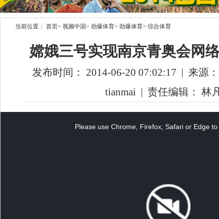
当前位置：
首页
>
视频中国
>
劲爆体育
>
劲爆体育
>
综合体育
嫦娥三号实现南京青奥会网
发布时间： 2014-06-20 07:02:17
|
来源：
tianmai
|
责任编辑： 林
This
is
a
Please use Chrome, Firefox, Safari or Edge to 
modal
window.