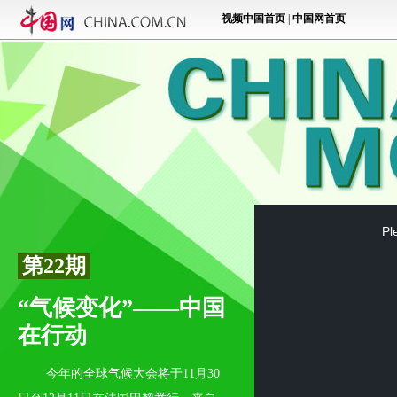
This
Pl
is
第22期
a
modal
“气候变化”——中国
window.
在行动
今年的全球气候大会将于11月30