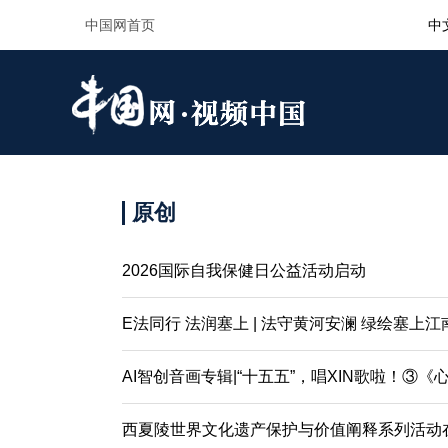
原创
2026国际自我保健日公益活动启动
E法同行 法润塞上 | 法守黄河安澜 绿绘塞上江
AI智创音画专辑|“十五五”，唱XIN歌啦！③《心
西夏陵世界文化遗产保护与价值阐释系列活动