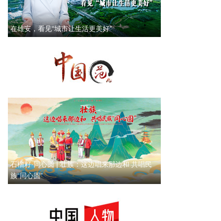
在雄安，看见“城市让生活更美好”
石榴籽·同心圆 | 壮族：这边唱来那边和 共唱民
族“同心圆”