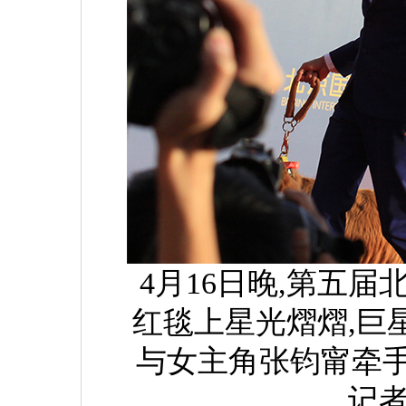
4月16日晚,第五
红毯上星光熠熠,巨
与女主角张钧甯牵
记者