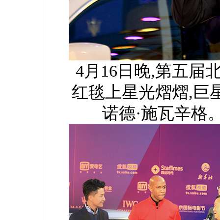
4月16日晚,第五
红毯上星光熠熠,巨
诺德·施瓦辛格