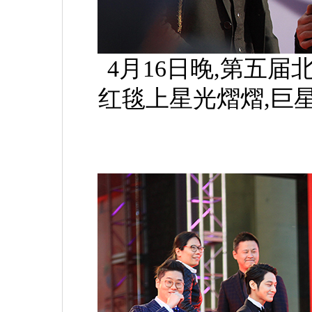
4月16日晚,第五
红毯上星光熠熠,巨