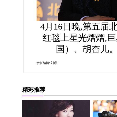
4月16日晚,第五
红毯上星光熠熠,
国）、胡杏儿。
责任编辑: 刘璟